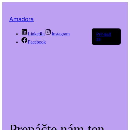
Amadora
LinkedIn
Instagram
Prihlásiť
sa
Facebook
Prepáčte nám ten