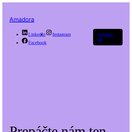
Amadora
LinkedIn
Instagram
Prihlásiť
sa
Facebook
Prepáčte nám ten