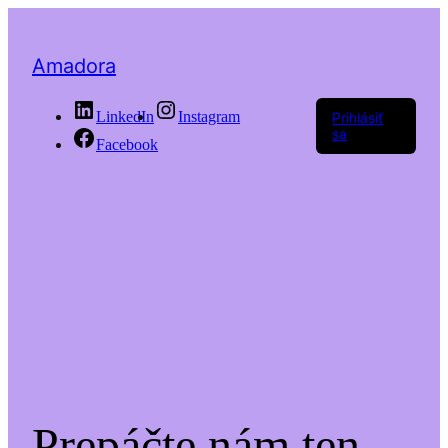
Amadora
LinkedIn
Instagram
Prihlásiť
sa
Facebook
Prepáčte nám ten