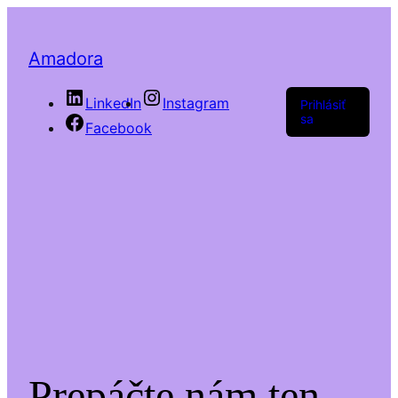
Amadora
LinkedIn
Instagram
Prihlásiť
sa
Facebook
Prepáčte nám ten