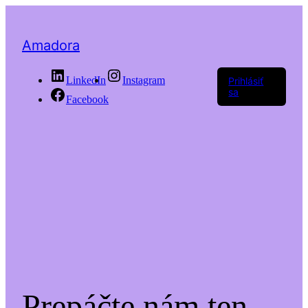
Amadora
LinkedIn
Instagram
Prihlásiť
sa
Facebook
Prepáčte nám ten