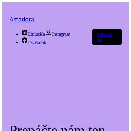
Amadora
LinkedIn
Instagram
Prihlásiť
sa
Facebook
Prepáčte nám ten