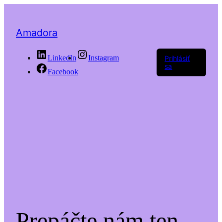
Amadora
LinkedIn
Instagram
Prihlásiť
sa
Facebook
Prepáčte nám ten