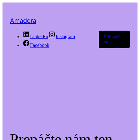
Amadora
LinkedIn
Instagram
Prihlásiť
sa
Facebook
Prepáčte nám ten