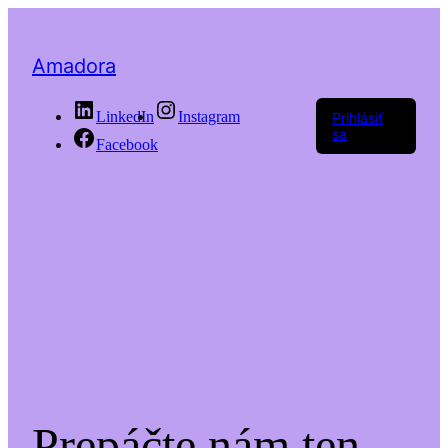
Amadora
LinkedIn
Instagram
Prihlásiť
sa
Facebook
Prepáčte nám ten