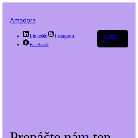
Amadora
LinkedIn
Instagram
Prihlásiť
sa
Facebook
Prepáčte nám ten