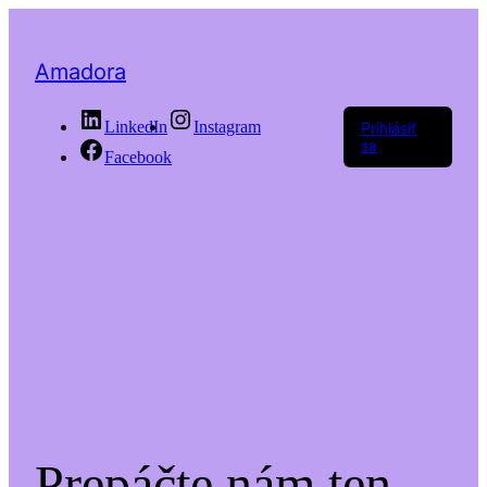
Amadora
LinkedIn
Instagram
Prihlásiť
sa
Facebook
Prepáčte nám ten