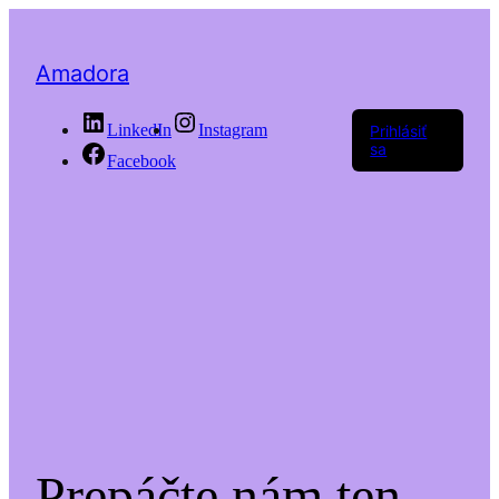
Amadora
LinkedIn
Instagram
Prihlásiť
sa
Facebook
Prepáčte nám ten