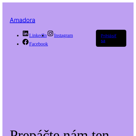
Amadora
LinkedIn
Instagram
Prihlásiť
sa
Facebook
Prepáčte nám ten